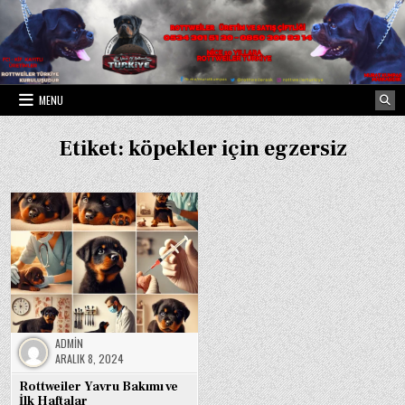
Skip
to
content
MENU
Etiket:
köpekler için egzersiz
ADMIN
ARALIK 8, 2024
Rottweiler Yavru Bakımı ve
İlk Haftalar