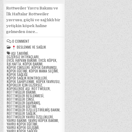
Rottweiler Yavru Bakımı ve
İlk Haftalar Rottweiler
yavrusu, güçlü ve sağlıklı bir
yetişkin köpek haline
gelmeden önce…
ON
0 COMMENT
ROTTWEILER
BESLENME VE SAĞLIK
YAVRU
BAKIMI
AŞI TAKVIMI
,
VE
EGZERSIZ IHTIYAÇLARI
,
İLK
EVCIL HAYVAN BAKIMI
,
EVCIL KÖPEK
,
HAFTALAR
ILK HAFTA
,
KÖPEK BAKIMI
,
KÖPEK CINSLERI
,
KÖPEK DAVRANIŞI
,
KÖPEK EĞITIMI
,
KÖPEK MAMA SEÇIMI
,
KÖPEK SAĞLIĞI
,
KÖPEK SAĞLIK KONTROLLERI
,
KÖPEK SAHIPLENME
,
KÖPEK YAVRUSU
,
KÖPEKLER IÇIN EGZERSIZ
,
KÖPEKLERDE AŞI
,
ROTTWEILER
,
ROTTWEILER BAKIMI
,
ROTTWEILER BESLENMESI
,
ROTTWEILER CINSI
,
ROTTWEILER DAVRANIŞ
,
ROTTWEILER EĞITIMI
,
ROTTWEILER ÖZELLEŞTIRILMIŞ BAKIM
,
ROTTWEILER SAĞLIK
,
ROTTWEILER YAVRU ÖZELLIKLERI
,
YAVRU BAKIMI
,
YAVRU KÖPEK BAKIMI
,
YAVRU KÖPEK EĞITIMI
,
YAVRU KÖPEK GELIŞIMI
,
YAVRU KÖPEK SAĞLIĞI
,