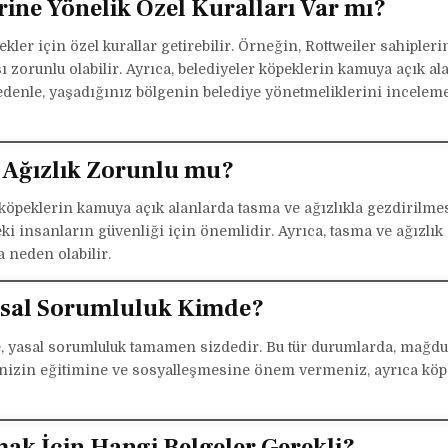
erine Yönelik Özel Kuralları Var mı?
pekler için özel kurallar getirebilir. Örneğin, Rottweiler sahipleri
 zorunlu olabilir. Ayrıca, belediyeler köpeklerin kamuya açık al
 nedenle, yaşadığınız bölgenin belediye yönetmeliklerini incelem
e Ağızlık Zorunlu mu?
an köpeklerin kamuya açık alanlarda tasma ve ağızlıkla gezdirilme
i insanların güvenliği için önemlidir. Ayrıca, tasma ve ağızlık
 neden olabilir.
Yasal Sorumluluk Kimde?
e, yasal sorumluluk tamamen sizdedir. Bu tür durumlarda, mağdu
eğinizin eğitimine ve sosyalleşmesine önem vermeniz, ayrıca kö
mak İçin Hangi Belgeler Gerekli?