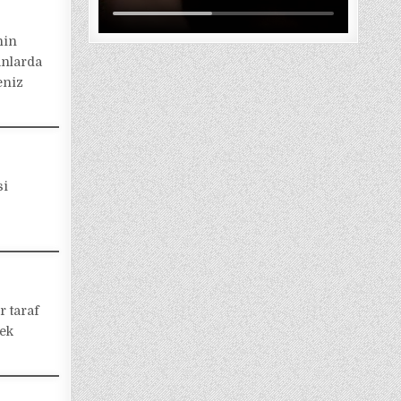
nin
anlarda
eniz
si
r taraf
pek