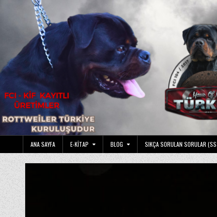
Skip
to
content
ANA SAYFA
E-KITAP
BLOG
SIKÇA SORULAN SORULAR (SS