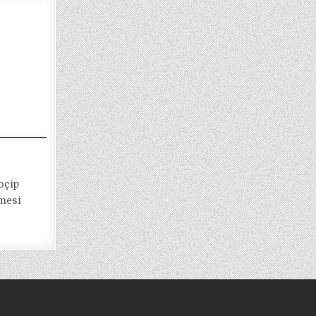
oçip
şmesi