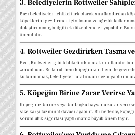
3. Belediyelerin Rottweiler Sahipl
Bazı belediyeler, tehlikeli ırk olarak sınıflandırılan kö
köpeklerini gezdirmek için tasma ve ağızlık kullanması
dolaştırılmasıyla ilgili ek düzenlemeler yapabilir. Bu
önemlidir.
4. Rottweiler Gezdirirken Tasma v
Evet, Rottweiler gibi tehlikeli ırk olarak sınıflandırıl
zorunludur. Bu kural, hem köpeğinizin hem de çevredek
kullanmamak, belediyeler tarafından cezai yaptırımlara
5. Köpeğim Birine Zarar Verirse 
Köpeğiniz birine veya bir başka hayvana zarar verirs
size karşı tazminat davası açabilir. Bu nedenle, köp
sorumluluk sigortası yaptırmanız büyük önem taşır.
6. Rottweiler’ımı Yurtdışına Çıkar