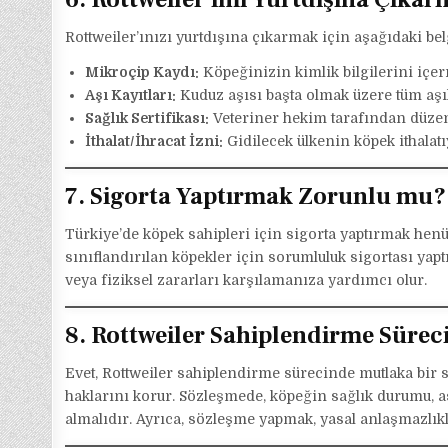
Rottweiler’ınızı yurtdışına çıkarmak için aşağıdaki bel
Mikroçip Kaydı:
Köpeğinizin kimlik bilgilerini içer
Aşı Kayıtları:
Kuduz aşısı başta olmak üzere tüm aşı
Sağlık Sertifikası:
Veteriner hekim tarafından düzenl
İthalat/İhracat İzni:
Gidilecek ülkenin köpek ithalatı
7. Sigorta Yaptırmak Zorunlu mu?
Türkiye’de köpek sahipleri için sigorta yaptırmak henüz 
sınıflandırılan köpekler için sorumluluk sigortası ya
veya fiziksel zararları karşılamanıza yardımcı olur.
8. Rottweiler Sahiplendirme Sürec
Evet, Rottweiler sahiplendirme sürecinde mutlaka bir
haklarını korur. Sözleşmede, köpeğin sağlık durumu, aşı
almalıdır. Ayrıca, sözleşme yapmak, yasal anlaşmazlı