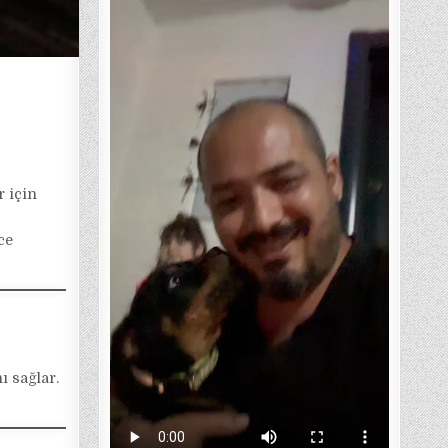
r için
ce
ı sağlar.