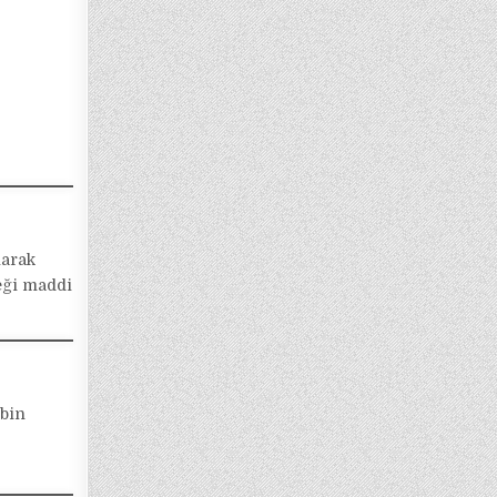
larak
ceği maddi
ibin